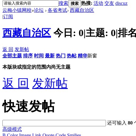
搜索
热搜:
活动
交友
discuz
搜索
云梅小镇网校
»
论坛
›
各省考试
›
西藏自治区
|
订阅
西藏自治区
今日:
0
|
主题:
0
|
排名
返 回
发新帖
全部主题
排序
时间
最新
热门
热帖
精华
新窗
本版块或指定的范围内尚无主题
返 回
发新帖
快速发帖
还可输入
80
高级模式
B
Color
Image
Link
Quote
Code
Smilies